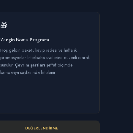
🎁
Zengin Bonus Programı
Hoş geldin paketi, kayıp iadesi ve haftalık
promosyonlar İnterbahis üyelerine düzenli olarak
sunulur.
Çevrim şartları
şeffaf biçimde
kampanya sayfasında listelenir.
DEĞERLENDIRME