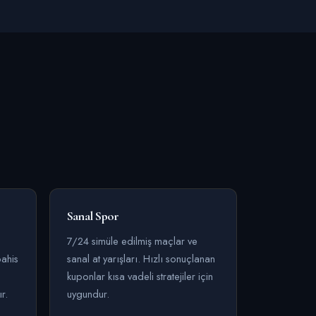
Sanal Spor
7/24 simüle edilmiş maçlar ve
ahis
sanal at yarışları. Hızlı sonuçlanan
kuponlar kısa vadeli stratejiler için
r.
uygundur.