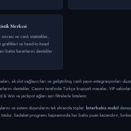
tistik Merkezi
öncesi ve canlı istatistikler,
 grafikleri ve head-to-head
leri bahis kararlarını destekler.
şmaları, ek slot sağlayıcıları ve geliştirilmiş canlı yayın entegrasyonları düz
kararlarını destekler. Casino tarafında Türkçe krupiyeli masalar, VIP salonlar
 Win ve jackpot ağları ayrı filtrelerle listelenir.
ylarını ve sistem duyurularını tek ekranda toplar.
İnterbahis mobil
deneyi
sa tutulur. Sadakat programı kapsamında her bahis puan kazandırır; biriken