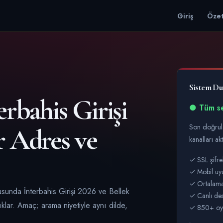
Giriş
Öze
Sistem D
rbahis Girişi
● Tüm ser
Son doğru
r Adres ve
kanalları akt
✓ SSL şifre
✓ Mobil uy
✓ Ortalama
tusunda İnterbahis Girişi 2026 ve Bellek
✓ Canlı des
ıklar. Amaç; arama niyetiyle aynı dilde,
✓ 850+ oyu