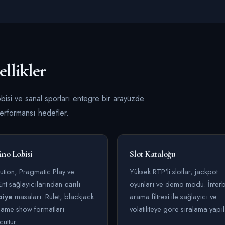
llikler
lobisi ve sanal sporları entegre bir arayüzde
performansı hedefler.
ino Lobisi
Slot Kataloğu
ution, Pragmatic Play ve
Yüksek RTP'li slotlar, jackpot
nt sağlayıcılarından
canlı
oyunları ve demo modu. İnterb
piye
masaları. Rulet, blackjack
arama filtresi ile sağlayıcı ve
game show formatları
volatiliteye göre sıralama yapılı
uttur.