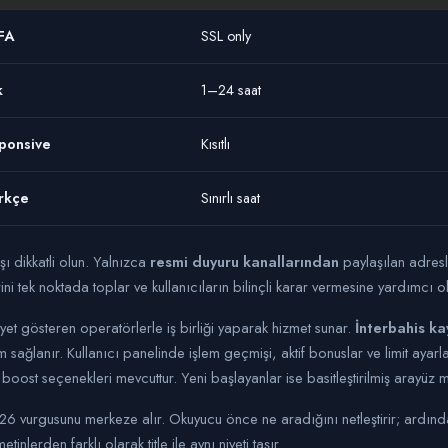
FA
SSL only
k
1–24 saat
ponsive
Kısıtlı
rkçe
Sınırlı saat
şı dikkatli olun. Yalnızca
resmi duyuru kanallarından
paylaşılan adresle
rini tek noktada toplar ve kullanıcıların bilinçli karar vermesine yardımcı ol
yet gösteren operatörlerle iş birliği yaparak hizmet sunar.
İnterbahis ka
 sağlanır. Kullanıcı panelinde işlem geçmişi, aktif bonuslar ve limit ayarla
oost seçenekleri mevcuttur. Yeni başlayanlar ise basitleştirilmiş arayüz mo
 2026 vurgusunu merkeze alır. Okuyucu önce ne aradığını netleştirir; ardınd
nlerden farklı olarak title ile aynı niyeti taşır.