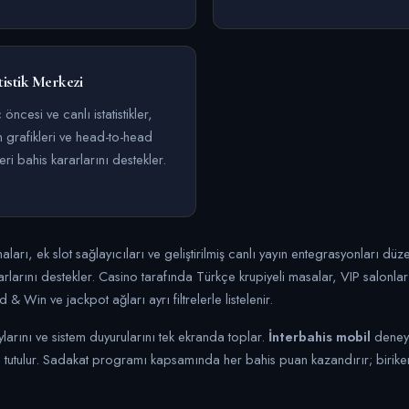
tistik Merkezi
öncesi ve canlı istatistikler,
 grafikleri ve head-to-head
leri bahis kararlarını destekler.
şmaları, ek slot sağlayıcıları ve geliştirilmiş canlı yayın entegrasyonları düz
kararlarını destekler. Casino tarafında Türkçe krupiyeli masalar, VIP salonlar
 Win ve jackpot ağları ayrı filtrelerle listelenir.
ylarını ve sistem duyurularını tek ekranda toplar.
İnterbahis mobil
deneyi
sa tutulur. Sadakat programı kapsamında her bahis puan kazandırır; biriken