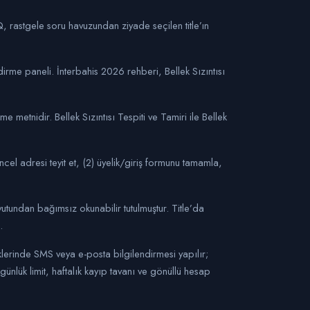
Q, rastgele soru havuzundan ziyade seçilen title’ın
dirme paneli. İnterbahis 2026 rehberi, Bellek Sızıntısı
e metnidir. Bellek Sızıntısı Tespiti ve Tamiri ile Bellek
üncel adresi teyit et, (2) üyelik/giriş formunu tamamla,
yutundan bağımsız okunabilir tutulmuştur. Title’da
.
liklerinde SMS veya e-posta bilgilendirmesi yapılır;
günlük limit, haftalık kayıp tavanı ve gönüllü hesap