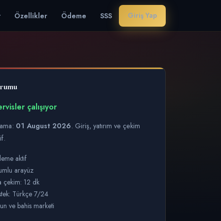
Giriş Yap
t
Özellikler
Ödeme
SSS
urumu
visler çalışıyor
lama:
01 August 2026
. Giriş, yatırım ve çekim
if.
leme aktif
umlu arayüz
 çekim: 12 dk
tek: Türkçe 7/24
n ve bahis marketi