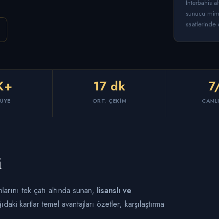
İnterbahis a
sunucu mima
saatlerinde
K+
17 dk
7
 ÜYE
ORT. ÇEKIM
CANL
i
nlarını tek çatı altında sunan,
lisanslı ve
daki kartlar temel avantajları özetler; karşılaştırma