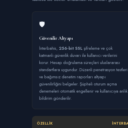
🛡️
Güvenilir Altyapı
İnterbahis,
256-bit SSL
şifreleme ve çok
katmanlı güvenlik duvarı ile kullanıcı verilerini
korur. Hesap doğrulama süreçleri uluslararası
standartlara uygundur. Düzenli penetrasyon testleri
ve bağımsız denetim raporları altyapı
güvenilirliğini belgeler. Şüpheli oturum açma
denemeleri otomatik engellenir ve kullanıcıya anlık
bildirim gönderilir.
ÖZELLIK
İNTERB