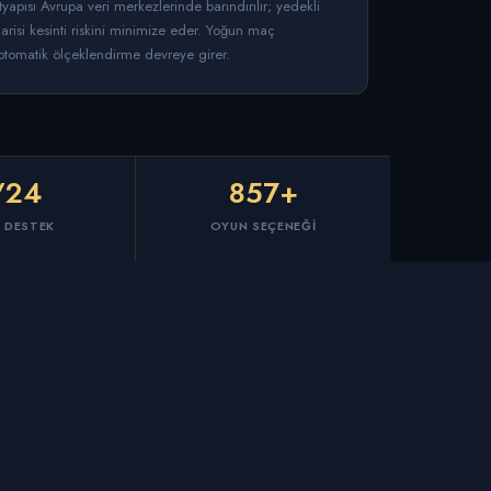
ltyapısı Avrupa veri merkezlerinde barındırılır; yedekli
risi kesinti riskini minimize eder. Yoğun maç
 otomatik ölçeklendirme devreye girer.
/24
857+
I DESTEK
OYUN SEÇENEĞI